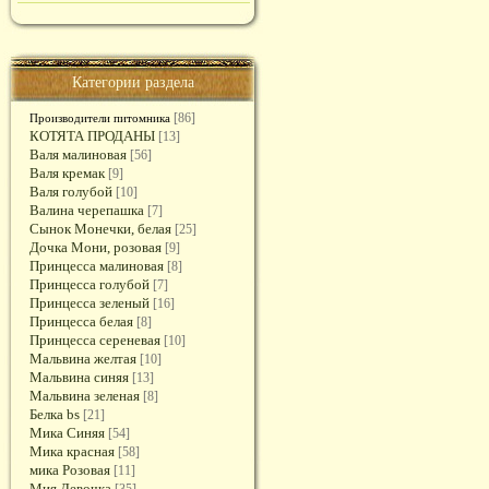
Категории раздела
[86]
Производители питомника
КОТЯТА ПРОДАНЫ
[13]
Валя малиновая
[56]
Валя кремак
[9]
Валя голубой
[10]
Валина черепашка
[7]
Сынок Монечки, белая
[25]
Дочка Мони, розовая
[9]
Принцесса малиновая
[8]
Принцесса голубой
[7]
Принцесса зеленый
[16]
Принцесса белая
[8]
Принцесса сереневая
[10]
Мальвина желтая
[10]
Мальвина синяя
[13]
Мальвина зеленая
[8]
Белка bs
[21]
Мика Синяя
[54]
Мика красная
[58]
мика Розовая
[11]
Мия Девочка