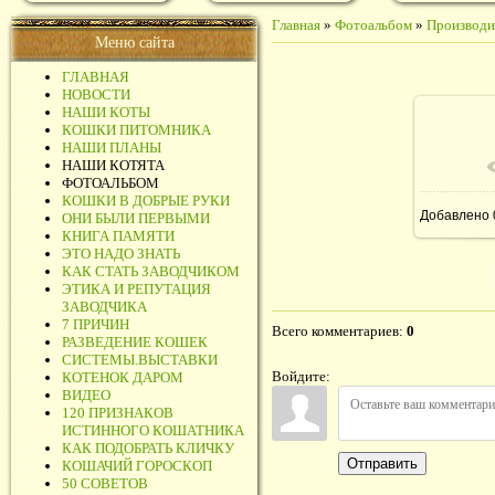
Главная
»
Фотоальбом
»
Производи
Меню сайта
ГЛАВНАЯ
НОВОСТИ
НАШИ КОТЫ
КОШКИ ПИТОМНИКА
НАШИ ПЛАНЫ
НАШИ КОТЯТА
ФОТОАЛЬБОМ
КОШКИ В ДОБРЫЕ РУКИ
Добавлено
ОНИ БЫЛИ ПЕРВЫМИ
КНИГА ПАМЯТИ
ЭТО НАДО ЗНАТЬ
КАК СТАТЬ ЗАВОДЧИКОМ
ЭТИКА И РЕПУТАЦИЯ
ЗАВОДЧИКА
7 ПРИЧИН
Всего комментариев
:
0
РАЗВЕДЕНИЕ КОШЕК
СИСТЕМЫ.ВЫСТАВКИ
Войдите:
КОТЕНОК ДАРОМ
ВИДЕО
120 ПРИЗНАКОВ
ИСТИННОГО КОШАТНИКА
КАК ПОДОБРАТЬ КЛИЧКУ
Отправить
КОШАЧИЙ ГОРОСКОП
50 СОВЕТОВ