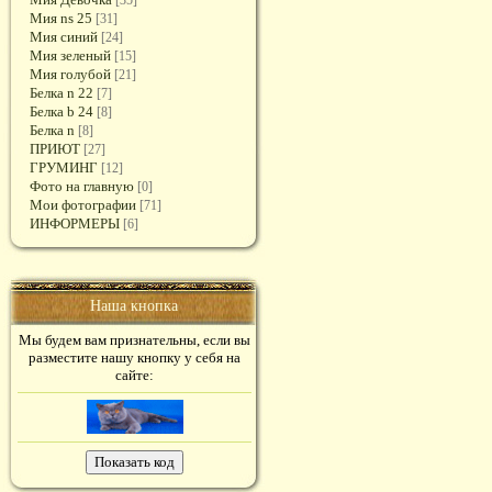
[35]
Мия ns 25
[31]
Мия синий
[24]
Мия зеленый
[15]
Мия голубой
[21]
Белка n 22
[7]
Белка b 24
[8]
Белка n
[8]
ПРИЮТ
[27]
ГРУМИНГ
[12]
Фото на главную
[0]
Мои фотографии
[71]
ИНФОРМЕРЫ
[6]
Наша кнопка
Мы будем вам признательны, если вы
разместите нашу кнопку у себя на
сайте: