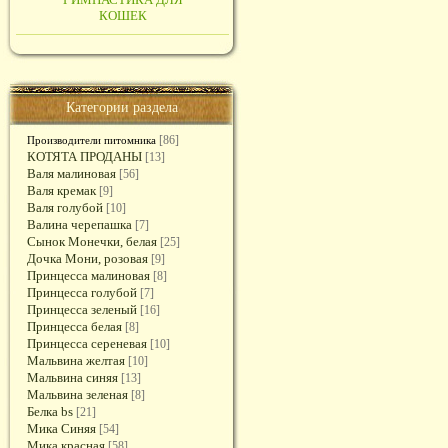
КОШЕК
Категории раздела
[86]
Производители питомника
КОТЯТА ПРОДАНЫ
[13]
Валя малиновая
[56]
Валя кремак
[9]
Валя голубой
[10]
Валина черепашка
[7]
Сынок Монечки, белая
[25]
Дочка Мони, розовая
[9]
Принцесса малиновая
[8]
Принцесса голубой
[7]
Принцесса зеленый
[16]
Принцесса белая
[8]
Принцесса сереневая
[10]
Мальвина желтая
[10]
Мальвина синяя
[13]
Мальвина зеленая
[8]
Белка bs
[21]
Мика Синяя
[54]
Мика красная
[58]