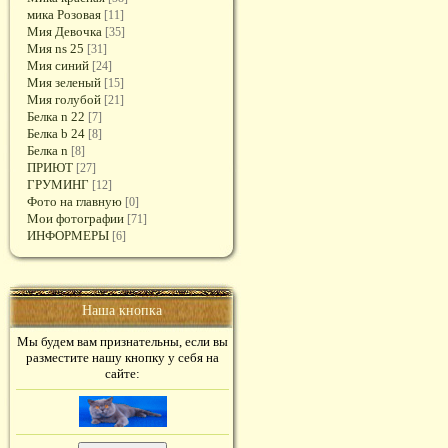
мика Розовая
[11]
Мия Девочка
[35]
Мия ns 25
[31]
Мия синий
[24]
Мия зеленый
[15]
Мия голубой
[21]
Белка n 22
[7]
Белка b 24
[8]
Белка n
[8]
ПРИЮТ
[27]
ГРУМИНГ
[12]
Фото на главную
[0]
Мои фотографии
[71]
ИНФОРМЕРЫ
[6]
Наша кнопка
Мы будем вам признательны, если вы
разместите нашу кнопку у себя на
сайте: