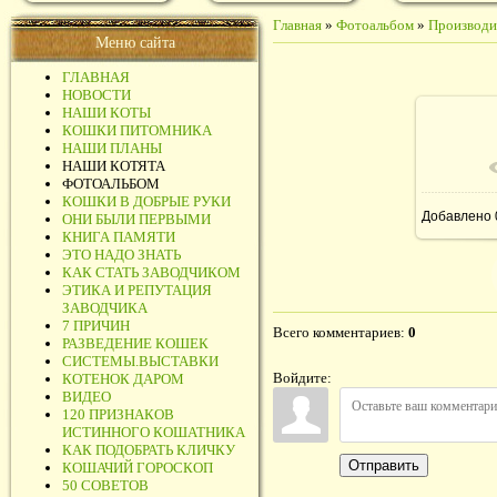
Главная
»
Фотоальбом
»
Производи
Меню сайта
ГЛАВНАЯ
НОВОСТИ
НАШИ КОТЫ
КОШКИ ПИТОМНИКА
НАШИ ПЛАНЫ
НАШИ КОТЯТА
ФОТОАЛЬБОМ
КОШКИ В ДОБРЫЕ РУКИ
Добавлено
ОНИ БЫЛИ ПЕРВЫМИ
КНИГА ПАМЯТИ
ЭТО НАДО ЗНАТЬ
КАК СТАТЬ ЗАВОДЧИКОМ
ЭТИКА И РЕПУТАЦИЯ
ЗАВОДЧИКА
7 ПРИЧИН
Всего комментариев
:
0
РАЗВЕДЕНИЕ КОШЕК
СИСТЕМЫ.ВЫСТАВКИ
Войдите:
КОТЕНОК ДАРОМ
ВИДЕО
120 ПРИЗНАКОВ
ИСТИННОГО КОШАТНИКА
КАК ПОДОБРАТЬ КЛИЧКУ
Отправить
КОШАЧИЙ ГОРОСКОП
50 СОВЕТОВ