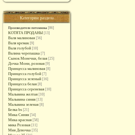
Категории раздела
[86]
Производители питомника
КОТЯТА ПРОДАНЫ
[13]
Валя малиновая
[56]
Валя кремак
[9]
Валя голубой
[10]
Валина черепашка
[7]
Сынок Монечки, белая
[25]
Дочка Мони, розовая
[9]
Принцесса малиновая
[8]
Принцесса голубой
[7]
Принцесса зеленый
[16]
Принцесса белая
[8]
Принцесса сереневая
[10]
Мальвина желтая
[10]
Мальвина синяя
[13]
Мальвина зеленая
[8]
Белка bs
[21]
Мика Синяя
[54]
Мика красная
[58]
мика Розовая
[11]
Мия Девочка
[35]