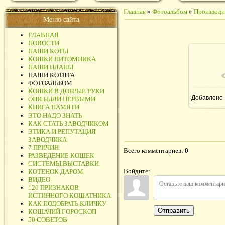
Главная
»
Фотоальбом
»
Производи
Меню сайта
ГЛАВНАЯ
НОВОСТИ
НАШИ КОТЫ
КОШКИ ПИТОМНИКА
НАШИ ПЛАНЫ
НАШИ КОТЯТА
ФОТОАЛЬБОМ
КОШКИ В ДОБРЫЕ РУКИ
Добавлено
ОНИ БЫЛИ ПЕРВЫМИ
КНИГА ПАМЯТИ
ЭТО НАДО ЗНАТЬ
КАК СТАТЬ ЗАВОДЧИКОМ
ЭТИКА И РЕПУТАЦИЯ
ЗАВОДЧИКА
7 ПРИЧИН
Всего комментариев
:
0
РАЗВЕДЕНИЕ КОШЕК
СИСТЕМЫ.ВЫСТАВКИ
Войдите:
КОТЕНОК ДАРОМ
ВИДЕО
120 ПРИЗНАКОВ
ИСТИННОГО КОШАТНИКА
КАК ПОДОБРАТЬ КЛИЧКУ
Отправить
КОШАЧИЙ ГОРОСКОП
50 СОВЕТОВ