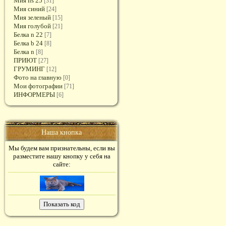
Мия ns 25
[31]
Мия синий
[24]
Мия зеленый
[15]
Мия голубой
[21]
Белка n 22
[7]
Белка b 24
[8]
Белка n
[8]
ПРИЮТ
[27]
ГРУМИНГ
[12]
Фото на главную
[0]
Мои фотографии
[71]
ИНФОРМЕРЫ
[6]
Наша кнопка
Мы будем вам признательны, если вы
разместите нашу кнопку у себя на
сайте: