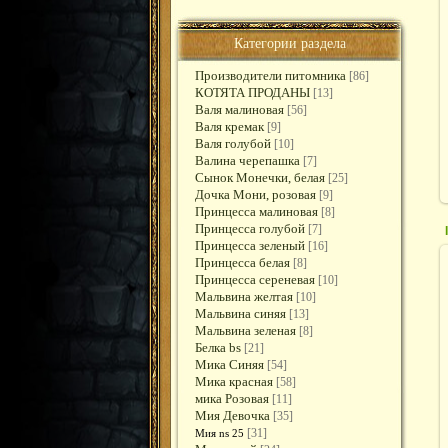
Категории раздела
Производители питомника
[86]
КОТЯТА ПРОДАНЫ
[13]
Валя малиновая
[56]
Валя кремак
[9]
Валя голубой
[10]
Валина черепашка
[7]
Сынок Монечки, белая
[25]
Дочка Мони, розовая
[9]
Принцесса малиновая
[8]
Принцесса голубой
[7]
Принцесса зеленый
[16]
Принцесса белая
[8]
Принцесса сереневая
[10]
Мальвина желтая
[10]
Мальвина синяя
[13]
Мальвина зеленая
[8]
Белка bs
[21]
Мика Синяя
[54]
Мика красная
[58]
мика Розовая
[11]
Мия Девочка
[35]
[31]
Мия ns 25