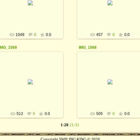
rodina_irina1964
rodina_irina1964
1049
0
0.0
457
0
0.0
IMG_1569
IMG_1568
26.02.2016
26.02.2016
rodina_irina1964
rodina_irina1964
512
0
0.0
505
0
0.0
1-20
21-31
Copyright SMILING KING © 2026