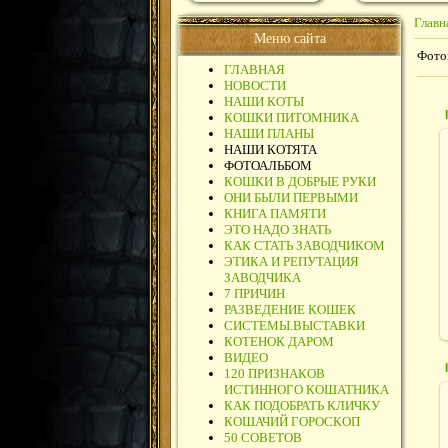
Главн
Меню сайта
Фото
ГЛАВНАЯ
НОВОСТИ
НАШИ КОТЫ
КОШКИ ПИТОМНИКА
НАШИ ПЛАНЫ
НАШИ КОТЯТА
ФОТОАЛЬБОМ
КОШКИ В ДОБРЫЕ РУКИ
ОНИ БЫЛИ ПЕРВЫМИ
КНИГА ПАМЯТИ
ЭТО НАДО ЗНАТЬ
КАК СТАТЬ ЗАВОДЧИКОМ
ЭТИКА И РЕПУТАЦИЯ
ЗАВОДЧИКА
7 ПРИЧИН
РАЗВЕДЕНИЕ КОШЕК
СИСТЕМЫ.ВЫСТАВКИ
КОТЕНОК ДАРОМ
ВИДЕО
120 ПРИЗНАКОВ
ИСТИННОГО КОШАТНИКА
КАК ПОДОБРАТЬ КЛИЧКУ
КОШАЧИЙ ГОРОСКОП
50 СОВЕТОВ