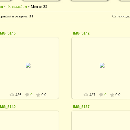
ая
»
Фотоальбом
» Мия ns 25
графий в разделе
:
31
Страницы
IMG_5145
IMG_5142
06.09.2016
06.09.2016
rodina_irina1964
rodina_irina1964
436
0
0.0
487
0
0.0
IMG_5140
IMG_5137