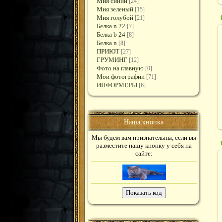
Мия синий
[24]
Мия зеленый
[15]
Мия голубой
[21]
Белка n 22
[7]
Белка b 24
[8]
Белка n
[8]
ПРИЮТ
[27]
ГРУМИНГ
[12]
Фото на главную
[0]
Мои фотографии
[71]
ИНФОРМЕРЫ
[6]
Наша кнопка
Мы будем вам признательны, если вы
разместите нашу кнопку у себя на
сайте: