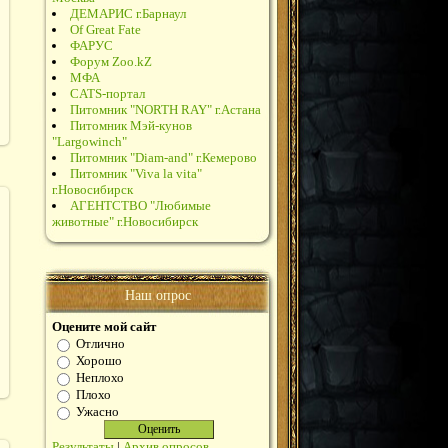
ДЕМАРИС г.Барнаул
Of Great Fate
ФАРУС
Форум Zoo.kZ
МФА
CATS-портал
Питомник "NORTH RAY" г.Астана
Питомник Мэй-кунов
"Largowinch"
Питомник "Diam-and" г.Кемерово
Питомник "Viva la vita"
г.Новосибирск
АГЕНТСТВО "Любимые
животные" г.Новосибирск
Наш опрос
Оцените мой сайт
Отлично
Хорошо
Неплохо
Плохо
Ужасно
Результаты
|
Архив опросов