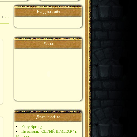
Вход на сайт
:
1
2
»
Часы
Друзья сайта
Fairy Spring
Питомник "СЕРЫЙ ПРИЗРАК" г.
Москва