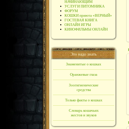
НАЧИНАЮЩИМ
УСЛУГИ ПИТОМНИКА
ФОРУМ
КОШКИ приюта «ВЕРНЫЙ»
ГОСТЕВАЯ КНИГА
ОНЛАЙН ИГРЫ
КИНОФИЛЬМЫ ОНЛАЙН
Это надо знать
Знаменитые о кошках
Оранжевые глаза
Зоогигиенические
средства
Только факты о кошках
Словарь кошачьих
жестов и звуков