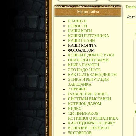
Главн
Меню сайта
Фото
ГЛАВНАЯ
НОВОСТИ
НАШИ КОТЫ
КОШКИ ПИТОМНИКА
НАШИ ПЛАНЫ
НАШИ КОТЯТА
ФОТОАЛЬБОМ
КОШКИ В ДОБРЫЕ РУКИ
ОНИ БЫЛИ ПЕРВЫМИ
КНИГА ПАМЯТИ
ЭТО НАДО ЗНАТЬ
КАК СТАТЬ ЗАВОДЧИКОМ
ЭТИКА И РЕПУТАЦИЯ
ЗАВОДЧИКА
7 ПРИЧИН
РАЗВЕДЕНИЕ КОШЕК
СИСТЕМЫ.ВЫСТАВКИ
КОТЕНОК ДАРОМ
ВИДЕО
120 ПРИЗНАКОВ
ИСТИННОГО КОШАТНИКА
КАК ПОДОБРАТЬ КЛИЧКУ
КОШАЧИЙ ГОРОСКОП
50 СОВЕТОВ