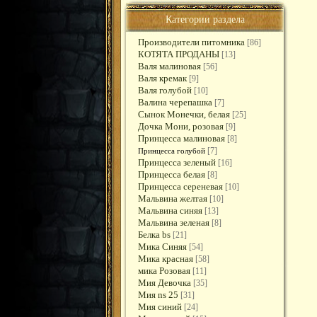
Категории раздела
Производители питомника
[86]
КОТЯТА ПРОДАНЫ
[13]
Валя малиновая
[56]
Валя кремак
[9]
Валя голубой
[10]
Валина черепашка
[7]
Сынок Монечки, белая
[25]
Дочка Мони, розовая
[9]
Принцесса малиновая
[8]
[7]
Принцесса голубой
Принцесса зеленый
[16]
Принцесса белая
[8]
Принцесса сереневая
[10]
Мальвина желтая
[10]
Мальвина синяя
[13]
Мальвина зеленая
[8]
Белка bs
[21]
Мика Синяя
[54]
Мика красная
[58]
мика Розовая
[11]
Мия Девочка
[35]
Мия ns 25
[31]
Мия синий
[24]