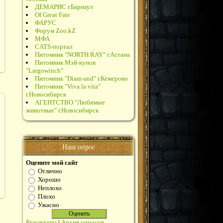
ДЕМАРИС г.Барнаул
Of Great Fate
ФАРУС
Форум Zoo.kZ
МФА
CATS-портал
Питомник "NORTH RAY" г.Астана
Питомник Мэй-кунов
"Largowinch"
Питомник "Diam-and" г.Кемерово
Питомник "Viva la vita"
г.Новосибирск
АГЕНТСТВО "Любимые
животные" г.Новосибирск
Наш опрос
Оцените мой сайт
Отлично
Хорошо
Неплохо
Плохо
Ужасно
Результаты
|
Архив опросов