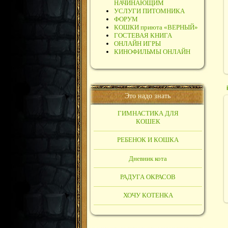
НАЧИНАЮЩИМ
УСЛУГИ ПИТОМНИКА
ФОРУМ
КОШКИ приюта «ВЕРНЫЙ»
ГОСТЕВАЯ КНИГА
ОНЛАЙН ИГРЫ
КИНОФИЛЬМЫ ОНЛАЙН
Это надо знать
ГИМНАСТИКА ДЛЯ
КОШЕК
РЕБЕНОК И КОШКА
Дневник кота
РАДУГА ОКРАСОВ
ХОЧУ КОТЕНКА