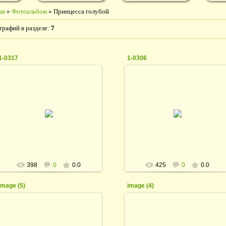
ая
»
Фотоальбом
» Принцесса голубой
графий в разделе
:
7
1-0317
1-0306
28.05.2017
28.05.2017
rodina_irina1964
rodina_irina1964
398
0
0.0
425
0
0.0
image (5)
image (4)