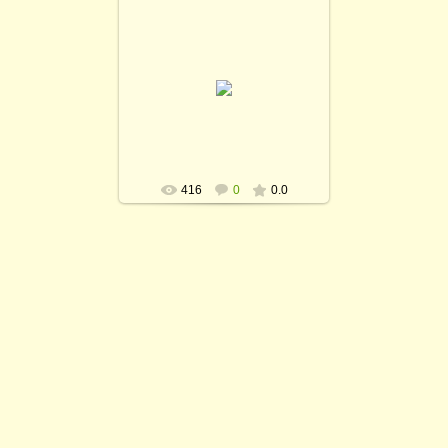
20.03.2017
rodina_irina1964
416
0
0.0