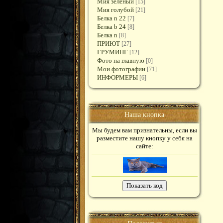
Мия зеленый
[15]
Мия голубой
[21]
Белка n 22
[7]
Белка b 24
[8]
Белка n
[8]
ПРИЮТ
[27]
ГРУМИНГ
[12]
Фото на главную
[0]
Мои фотографии
[71]
ИНФОРМЕРЫ
[6]
Наша кнопка
Мы будем вам признательны, если вы
разместите нашу кнопку у себя на
сайте: