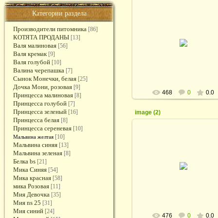
Категории раздела
Производители питомника
[86]
19.03.2017
КОТЯТА ПРОДАНЫ
[13]
Валя малиновая
[56]
rodina_irina1964
Валя кремак
[9]
Валя голубой
[10]
Валина черепашка
[7]
Сынок Монечки, белая
[25]
Дочка Мони, розовая
[9]
468
0
0.0
Принцесса малиновая
[8]
Принцесса голубой
[7]
Принцесса зеленый
[16]
image (2)
Принцесса белая
[8]
Принцесса сереневая
[10]
[10]
Мальвина желтая
Мальвина синяя
[13]
Мальвина зеленая
[8]
19.03.2017
Белка bs
[21]
Мика Синяя
[54]
rodina_irina1964
Мика красная
[58]
мика Розовая
[11]
Мия Девочка
[35]
Мия ns 25
[31]
Мия синий
[24]
476
0
0.0