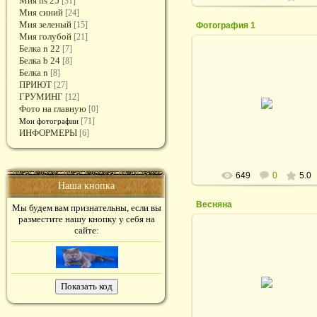
Мия ns 25
[31]
Мия синий
[24]
Мия зеленый
[15]
Фотография 1
Мия голубой
[21]
Белка n 22
[7]
Белка b 24
[8]
Белка n
[8]
ПРИЮТ
[27]
05.02.2011
ГРУМИНГ
[12]
Фото на главную
[0]
rodina_irina1964
[71]
Мои фотографии
ИНФОРМЕРЫ
[6]
649
0
5.0
Наша кнопка
Весняна
Мы будем вам признательны, если вы
разместите нашу кнопку у себя на
сайте:
05.02.2011
Весняна
rodina_irina1964