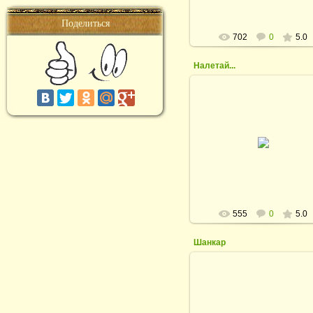
Поделиться
702
0
5.0
Налетай...
05.02.2011
Налетай...
rodina_irina1964
555
0
5.0
Шанкар
05.02.2011