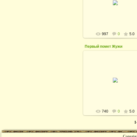
Шанкар
rodina_irina1964
997
0
5.0
Первый помет Жужи
05.02.2011
Первый помет Жужи
rodina_irina1964
740
0
5.0
1
Copyrig