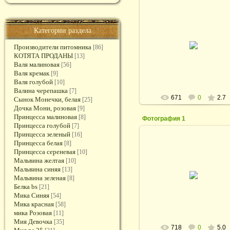
Категории раздела
05.02.2011
Яшка
Производители питомника
[86]
КОТЯТА ПРОДАНЫ
[13]
rodina_irina1964
Валя малиновая
[56]
Валя кремак
[9]
Валя голубой
[10]
Валина черепашка
[7]
671
0
2.7
Сынок Монечки, белая
[25]
Дочка Мони, розовая
[9]
Принцесса малиновая
[8]
Фотография 1
Принцесса голубой
[7]
Принцесса зеленый
[16]
Принцесса белая
[8]
Принцесса сереневая
[10]
Мальвина желтая
[10]
05.02.2011
Мальвина синяя
[13]
Мальвина зеленая
[8]
rodina_irina1964
Белка bs
[21]
Мика Синяя
[54]
Мика красная
[58]
мика Розовая
[11]
Мия Девочка
[35]
718
0
5.0