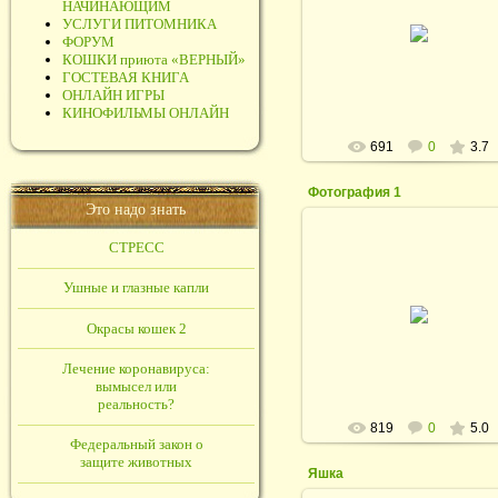
НАЧИНАЮЩИМ
05.02.2011
УСЛУГИ ПИТОМНИКА
ФОРУМ
rodina_irina1964
КОШКИ приюта «ВЕРНЫЙ»
ГОСТЕВАЯ КНИГА
ОНЛАЙН ИГРЫ
КИНОФИЛЬМЫ ОНЛАЙН
691
0
3.7
Фотография 1
Это надо знать
СТРЕСС
Ушные и глазные капли
05.02.2011
Окрасы кошек 2
rodina_irina1964
Лечение коронавируса:
вымысел или
реальность?
819
0
5.0
Федеральный закон о
защите животных
Яшка