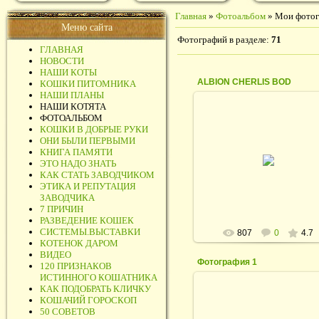
Главная
»
Фотоальбом
» Мои фото
Меню сайта
Фотографий в разделе
:
71
ГЛАВНАЯ
НОВОСТИ
НАШИ КОТЫ
ALBION CHERLIS BOD
КОШКИ ПИТОМНИКА
НАШИ ПЛАНЫ
НАШИ КОТЯТА
ФОТОАЛЬБОМ
КОШКИ В ДОБРЫЕ РУКИ
ОНИ БЫЛИ ПЕРВЫМИ
28.09.2011
КНИГА ПАМЯТИ
Папа моих деток
ЭТО НАДО ЗНАТЬ
КАК СТАТЬ ЗАВОДЧИКОМ
rodina_irina1964
ЭТИКА И РЕПУТАЦИЯ
ЗАВОДЧИКА
7 ПРИЧИН
РАЗВЕДЕНИЕ КОШЕК
СИСТЕМЫ.ВЫСТАВКИ
807
0
4.7
КОТЕНОК ДАРОМ
ВИДЕО
Фотография 1
120 ПРИЗНАКОВ
ИСТИННОГО КОШАТНИКА
КАК ПОДОБРАТЬ КЛИЧКУ
КОШАЧИЙ ГОРОСКОП
50 СОВЕТОВ