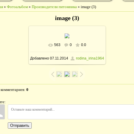
ая
»
Фотоальбом
»
Производители питомника
» image (3)
image (3)
563
0
0.0
Добавлено
07.11.2014
rodina_irina1964
 комментариев
:
0
те:
Отправить