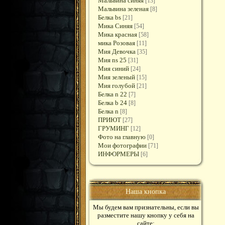
Мальвина синяя
[13]
Мальвина зеленая
[8]
Белка bs
[21]
Мика Синяя
[54]
Мика красная
[58]
мика Розовая
[11]
Мия Девочка
[35]
Мия ns 25
[31]
Мия синий
[24]
Мия зеленый
[15]
Мия голубой
[21]
Белка n 22
[7]
Белка b 24
[8]
Белка n
[8]
ПРИЮТ
[27]
ГРУМИНГ
[12]
Фото на главную
[0]
Мои фотографии
[71]
ИНФОРМЕРЫ
[6]
Наша кнопка
Мы будем вам признательны, если вы
разместите нашу кнопку у себя на
сайте: