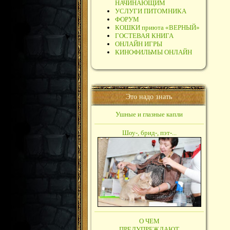
НАЧИНАЮЩИМ
УСЛУГИ ПИТОМНИКА
ФОРУМ
КОШКИ приюта «ВЕРНЫЙ»
ГОСТЕВАЯ КНИГА
ОНЛАЙН ИГРЫ
КИНОФИЛЬМЫ ОНЛАЙН
Это надо знать
Ушные и глазные капли
Шоу-, брид-, пэт-...
О ЧЕМ
ПРЕДУПРЕЖДАЮТ