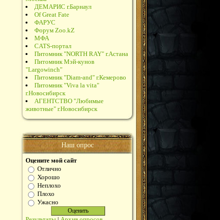
ДЕМАРИС г.Барнаул
Of Great Fate
ФАРУС
Форум Zoo.kZ
МФА
CATS-портал
Питомник "NORTH RAY" г.Астана
Питомник Мэй-кунов
"Largowinch"
Питомник "Diam-and" г.Кемерово
Питомник "Viva la vita"
г.Новосибирск
АГЕНТСТВО "Любимые
животные" г.Новосибирск
Наш опрос
Оцените мой сайт
Отлично
Хорошо
Неплохо
Плохо
Ужасно
Результаты
|
Архив опросов