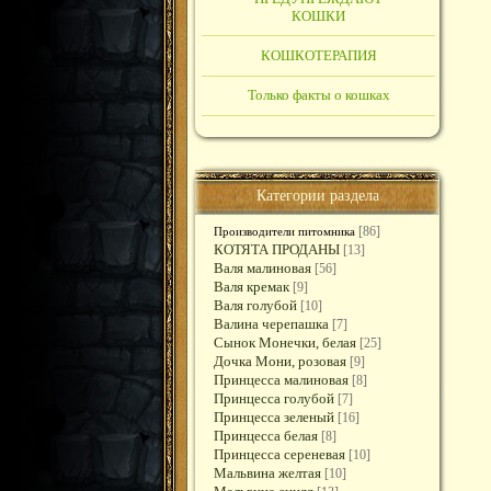
КОШКИ
КОШКОТЕРАПИЯ
Только факты о кошках
Категории раздела
[86]
Производители питомника
КОТЯТА ПРОДАНЫ
[13]
Валя малиновая
[56]
Валя кремак
[9]
Валя голубой
[10]
Валина черепашка
[7]
Сынок Монечки, белая
[25]
Дочка Мони, розовая
[9]
Принцесса малиновая
[8]
Принцесса голубой
[7]
Принцесса зеленый
[16]
Принцесса белая
[8]
Принцесса сереневая
[10]
Мальвина желтая
[10]