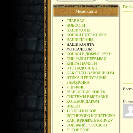
Главн
Меню сайта
ГЛАВНАЯ
НОВОСТИ
НАШИ КОТЫ
КОШКИ ПИТОМНИКА
НАШИ ПЛАНЫ
НАШИ КОТЯТА
ФОТОАЛЬБОМ
КОШКИ В ДОБРЫЕ РУКИ
ОНИ БЫЛИ ПЕРВЫМИ
КНИГА ПАМЯТИ
ЭТО НАДО ЗНАТЬ
КАК СТАТЬ ЗАВОДЧИКОМ
ЭТИКА И РЕПУТАЦИЯ
ЗАВОДЧИКА
7 ПРИЧИН
Всего
РАЗВЕДЕНИЕ КОШЕК
СИСТЕМЫ.ВЫСТАВКИ
Войди
КОТЕНОК ДАРОМ
ВИДЕО
120 ПРИЗНАКОВ
ИСТИННОГО КОШАТНИКА
КАК ПОДОБРАТЬ КЛИЧКУ
КОШАЧИЙ ГОРОСКОП
50 СОВЕТОВ