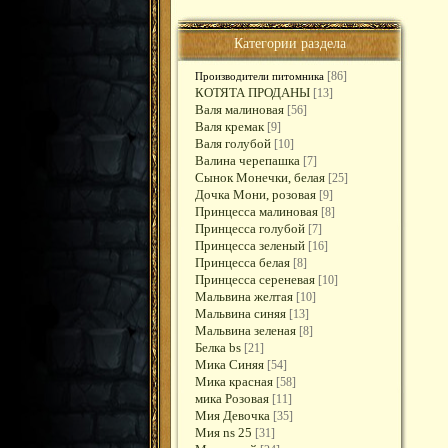
Категории раздела
[86]
Производители питомника
КОТЯТА ПРОДАНЫ
[13]
Валя малиновая
[56]
Валя кремак
[9]
Валя голубой
[10]
Валина черепашка
[7]
Сынок Монечки, белая
[25]
Дочка Мони, розовая
[9]
Принцесса малиновая
[8]
Принцесса голубой
[7]
Принцесса зеленый
[16]
Принцесса белая
[8]
Принцесса сереневая
[10]
Мальвина желтая
[10]
Мальвина синяя
[13]
Мальвина зеленая
[8]
Белка bs
[21]
Мика Синяя
[54]
Мика красная
[58]
мика Розовая
[11]
Мия Девочка
[35]
Мия ns 25
[31]