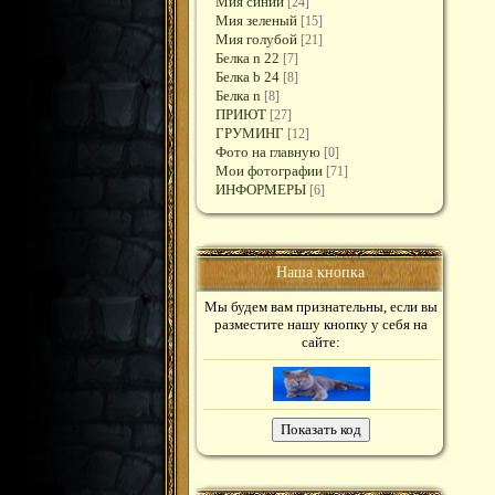
Мия синий
[24]
Мия зеленый
[15]
Мия голубой
[21]
Белка n 22
[7]
Белка b 24
[8]
Белка n
[8]
ПРИЮТ
[27]
ГРУМИНГ
[12]
Фото на главную
[0]
Мои фотографии
[71]
ИНФОРМЕРЫ
[6]
Наша кнопка
Мы будем вам признательны, если вы
разместите нашу кнопку у себя на
сайте: