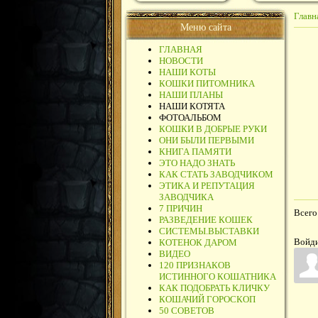
Главн
Меню сайта
ГЛАВНАЯ
НОВОСТИ
НАШИ КОТЫ
КОШКИ ПИТОМНИКА
НАШИ ПЛАНЫ
НАШИ КОТЯТА
ФОТОАЛЬБОМ
КОШКИ В ДОБРЫЕ РУКИ
ОНИ БЫЛИ ПЕРВЫМИ
КНИГА ПАМЯТИ
ЭТО НАДО ЗНАТЬ
КАК СТАТЬ ЗАВОДЧИКОМ
ЭТИКА И РЕПУТАЦИЯ
ЗАВОДЧИКА
7 ПРИЧИН
Всего
РАЗВЕДЕНИЕ КОШЕК
СИСТЕМЫ.ВЫСТАВКИ
Войди
КОТЕНОК ДАРОМ
ВИДЕО
120 ПРИЗНАКОВ
ИСТИННОГО КОШАТНИКА
КАК ПОДОБРАТЬ КЛИЧКУ
КОШАЧИЙ ГОРОСКОП
50 СОВЕТОВ