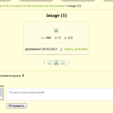
ая
»
Фотоальбом
»
Производители питомника
» image (1)
image (1)
398
0
0.0
В реальном размере
1600x1246
/
Добавлено
20.03.2017
rodina_irina1964
321.2Kb
 комментариев
:
0
те:
Отправить