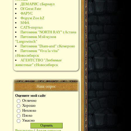
ДЕМАРИС г.Барнаул
Of Great Fate
ФАРУС
Форум Zoo.kZ
МФА
CATS-портал
Питомник "NORTH RAY" г.Астана
Питомник Мэй-кунов
"Largowinch"
Питомник "Diam-and" г.Кемерово
Питомник "Viva la vita"
г.Новосибирск
АГЕНТСТВО "Любимые
животные" г.Новосибирск
Наш опрос
Оцените мой сайт
Отлично
Хорошо
Неплохо
Плохо
Ужасно
Результаты
|
Архив опросов