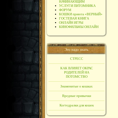
НАЧИНАЮЩИМ
УСЛУГИ ПИТОМНИКА
ФОРУМ
КОШКИ приюта «ВЕРНЫЙ»
ГОСТЕВАЯ КНИГА
ОНЛАЙН ИГРЫ
КИНОФИЛЬМЫ ОНЛАЙН
Это надо знать
СТРЕСС
КАК ВЛИЯЕТ ОКРАС
РОДИТЕЛЕЙ НА
ПОТОМСТВО
Знаменитые о кошках
Вредные привычки
Когтедралки для кошек