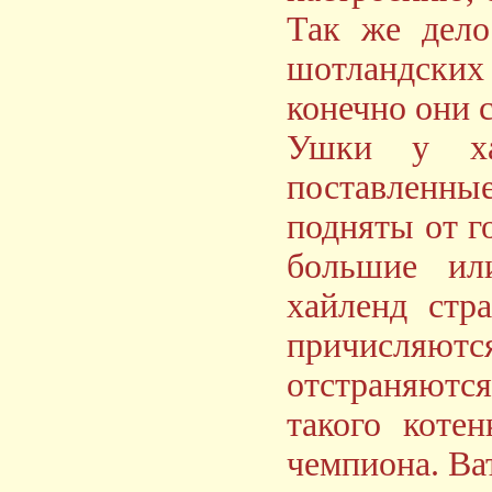
Так же дело
шотландских
конечно они 
Ушки у ха
поставленн
подняты от 
большие ил
хайленд стр
причисляю
отстраняются
такого коте
чемпиона. Ва