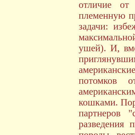
отличие от 
племенную п
задачи: изб
максимально
ушей). И, в
приглянувши
американски
потомков о
американс
кошками. Пор
партнеров "
разведения 
породы, вес