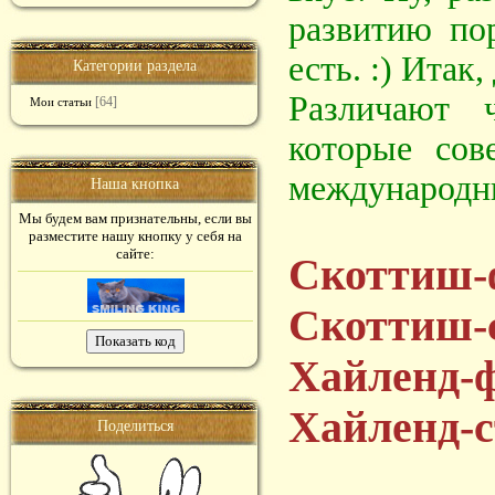
развитию по
есть. :) Итак
Категории раздела
Различают 
[64]
Мои статьи
которые сов
международн
Наша кнопка
Мы будем вам признательны, если вы
разместите нашу кнопку у себя на
сайте:
Скоттиш-
Скоттиш-
Хайленд-
Хайленд-
Поделиться