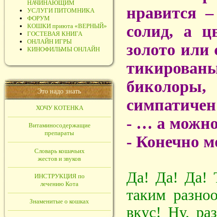
НАЧИНАЮЩИМ
нравится –
УСЛУГИ ПИТОМНИКА
ФОРУМ
КОШКИ приюта «ВЕРНЫЙ»
солид, а ц
ГОСТЕВАЯ КНИГА
ОНЛАЙН ИГРЫ
золото или 
КИНОФИЛЬМЫ ОНЛАЙН
тикирован
биколоры,
Это надо знать
симпатичен
ХОЧУ КОТЕНКА
- … а можн
Витаминосодержащие
препараты
- Конечно м
Словарь кошачьих
жестов и звуков
Да! Да! Да! 
ИНСТРУКЦИЯ по
лечению Кота
таким разноо
Знаменитые о кошках
вкус! Ну, ра