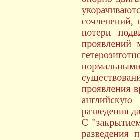
укорачива
сочленений, 
потери подв
проявлений 
гетерозиготн
нормальными
существован
проявления 
английскую
разведения д
С "закрытие
разведения 