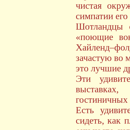
чистая окру
симпатии его 
Шотландцы о
«поющие вок
Хайленд–фол
зачастую во 
это лучшие д
Эти удивит
выставках,
гостиничных 
Есть удивит
сидеть, как 