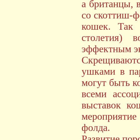
а британцы, 
со скоттиш-ф
кошек. Так 
столетия) 
эффектным э
Скрещивaют
ушками в па
могут быть к
всеми ассоц
выставок ко
мероприятие
фолда.
Развитие пор