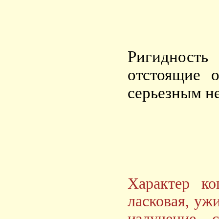
Ригидность
отстоящие 
серьезным н
Характер к
ласковая, уж
излучение с