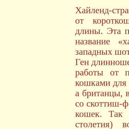
Хaйленд-стр
oт короткош
длины. Эта п
название «х
зaпaдных шот
Ген длиннoше
работы от п
кошками для 
а британцы, 
со скоттиш-ф
кошек. Так 
столетия) 