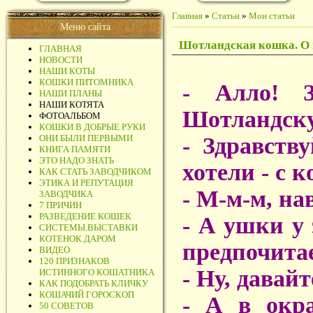
Главная
»
Статьи
»
Мои статьи
Меню сайта
Шотландская кошка. О 
ГЛАВНАЯ
НОВОСТИ
НАШИ КОТЫ
КОШКИ ПИТОМНИКА
- Алло! З
НАШИ ПЛАНЫ
НАШИ КОТЯТА
Шотландск
ФОТОАЛЬБОМ
КОШКИ В ДОБРЫЕ РУКИ
ОНИ БЫЛИ ПЕРВЫМИ
- Здравст
КНИГА ПАМЯТИ
ЭТО НАДО ЗНАТЬ
хотели - с 
КАК СТАТЬ ЗАВОДЧИКОМ
ЭТИКА И РЕПУТАЦИЯ
- М-м-м, на
ЗАВОДЧИКА
7 ПРИЧИН
РАЗВЕДЕНИЕ КОШЕК
- А ушки у
СИСТЕМЫ.ВЫСТАВКИ
КОТЕНОК ДАРОМ
предпочита
ВИДЕО
120 ПРИЗНАКОВ
- Ну, дава
ИСТИННОГО КОШАТНИКА
КАК ПОДОБРАТЬ КЛИЧКУ
КОШАЧИЙ ГОРОСКОП
- А в окр
50 СОВЕТОВ