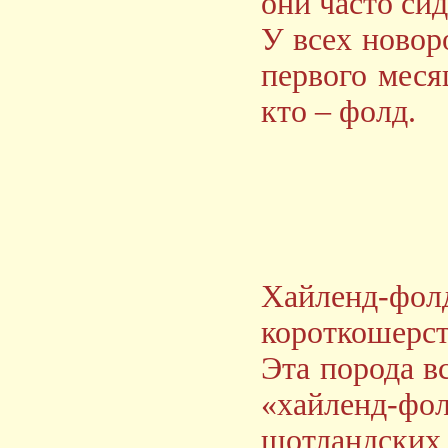
они часто сид
У всех новор
первого месяц
кто – фолд.
Хaйленд-фo
короткошерс
Эта порода в
«хaйленд-фo
шотландских