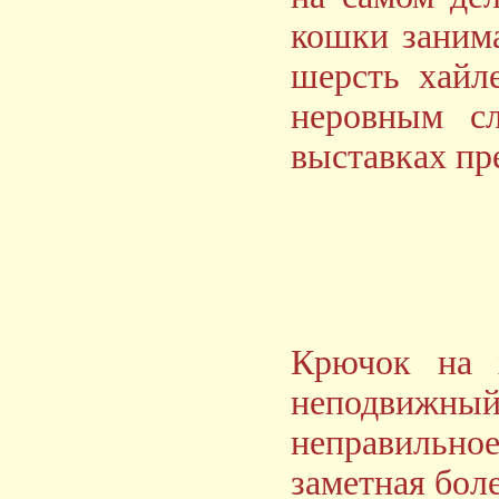
кошки занима
шерсть хайл
неровным с
выставках пр
Крючок на х
неподвижный
неправильное
заметная бол