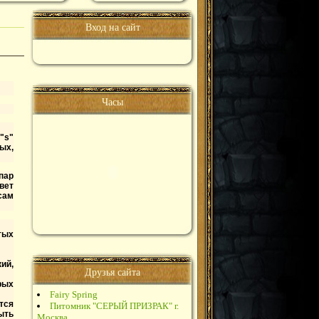
Вход на сайт
Часы
"s"
ных,
пар
вет
сам
тых
ий,
Друзья сайта
рых
Fairy Spring
тся
Питомник "СЕРЫЙ ПРИЗРАК" г.
ыть
Москва