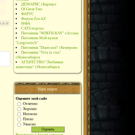
ДЕМАРИС г.Барнаул
Of Great Fate
ФАРУС
Форум Zoo.kZ
МФА
CATS-портал
Питомник "NORTH RAY" г.Астана
Питомник Мэй-кунов
"Largowinch"
Питомник "Diam-and" г.Кемерово
Питомник "Viva la vita"
г.Новосибирск
АГЕНТСТВО "Любимые
животные" г.Новосибирск
Наш опрос
Оцените мой сайт
Отлично
Хорошо
Неплохо
Плохо
Ужасно
Результаты
|
Архив опросов