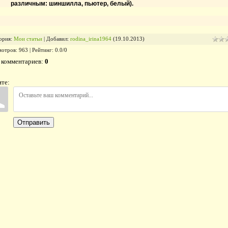
различным: шиншилла, пьютер, белый).
ория
:
Мои статьи
|
Добавил
:
rodina_irina1964
(19.10.2013)
мотров
:
963
|
Рейтинг
:
0.0
/
0
 комментариев
:
0
те:
Отправить