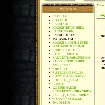
Главн
Меню сайта
Ко
ГЛАВНАЯ
НОВОСТИ
НАШИ КОТЫ
КОШКИ ПИТОМНИКА
НАШИ ПЛАНЫ
НАШИ КОТЯТА
Ка
ФОТОАЛЬБОМ
КОШКИ В ДОБРЫЕ РУКИ
ОНИ БЫЛИ ПЕРВЫМИ
КНИГА ПАМЯТИ
ЭТО НАДО ЗНАТЬ
КАК СТАТЬ ЗАВОДЧИКОМ
Ос
ЭТИКА И РЕПУТАЦИЯ
ци
гл
ЗАВОДЧИКА
при
7 ПРИЧИН
РАЗВЕДЕНИЕ КОШЕК
СИСТЕМЫ.ВЫСТАВКИ
КОТЕНОК ДАРОМ
ВИДЕО
120 ПРИЗНАКОВ
ИСТИННОГО КОШАТНИКА
КАК ПОДОБРАТЬ КЛИЧКУ
КОШАЧИЙ ГОРОСКОП
50 СОВЕТОВ