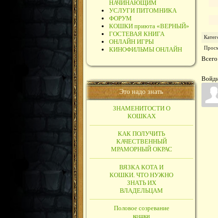
НАЧИНАЮЩИМ
УСЛУГИ ПИТОМНИКА
ФОРУМ
КОШКИ приюта «ВЕРНЫЙ»
ГОСТЕВАЯ КНИГА
Катег
ОНЛАЙН ИГРЫ
Прос
КИНОФИЛЬМЫ ОНЛАЙН
Всего
Войди
Это надо знать
ЗНАМЕНИТОСТИ О
КОШКАХ
КАК ПОЛУЧИТЬ
КАЧЕСТВЕННЫЙ
МРАМОРНЫЙ ОКРАС
ВЯЗКА КОТА И
КОШКИ. ЧТО НУЖНО
ЗНАТЬ ИХ
ВЛАДЕЛЬЦАМ
Половое созревание
кошки