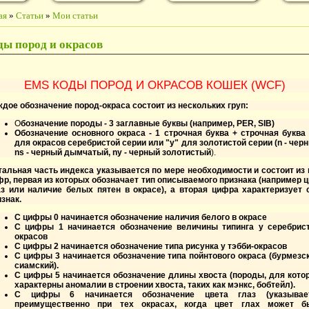
ая
»
Статьи
»
Мои статьи
ды пород и окрасов
EMS КОДЫ ПОРОД И ОКРАСОВ КОШЕК (WCF)
ждое обозначение пород-окраса состоит из нескольких груп:
О
бозначение породы - 3 заглавные буквы (например, PER, SIB)
Обозначение основного окраса - 1 строчная буква + строчная буква 
для окрасов серебристой серии или "y" для золотистой серии (n - чер
ns - черный дымчатый, ny - черный золотистый
).
тальная часть индекса указывается по мере необходимости и состоит из 
фр, первая из которых обозначает тип описываемого признака (например ц
аз или наличие белых пятен в окрасе), а вторая цифра характеризует 
знак.
С цифры 0 начинается обозначение наличия белого в окрасе
С цифры 1 начинается обозначение величины типинга у серебрис
окрасов
С цифры 2 начинается обозначение типа рисунка у тэбби-окрасов
С цифры 3 начинается обозначение типа пойнтового окраса (бурмезск
сиамский).
С цифры 5 начинается обозначение длины хвоста (породы, для кото
характерны аномалии в строении хвоста, таких как мэнкс, бобтейл).
С цифры 6 начинается обозначение цвета глаз (указывае
преимущественно при тех окрасах, когда цвет глах может б