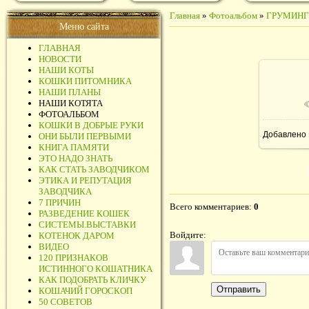
Главная
»
Фотоальбом
»
ГРУМИНГ
Меню сайта
ГЛАВНАЯ
НОВОСТИ
НАШИ КОТЫ
КОШКИ ПИТОМНИКА
НАШИ ПЛАНЫ
НАШИ КОТЯТА
В 
ФОТОАЛЬБОМ
КОШКИ В ДОБРЫЕ РУКИ
Добавлено
ОНИ БЫЛИ ПЕРВЫМИ
КНИГА ПАМЯТИ
ЭТО НАДО ЗНАТЬ
КАК СТАТЬ ЗАВОДЧИКОМ
ЭТИКА И РЕПУТАЦИЯ
ЗАВОДЧИКА
7 ПРИЧИН
Всего комментариев
:
0
РАЗВЕДЕНИЕ КОШЕК
СИСТЕМЫ.ВЫСТАВКИ
Войдите:
КОТЕНОК ДАРОМ
ВИДЕО
120 ПРИЗНАКОВ
ИСТИННОГО КОШАТНИКА
КАК ПОДОБРАТЬ КЛИЧКУ
Отправить
КОШАЧИЙ ГОРОСКОП
50 СОВЕТОВ