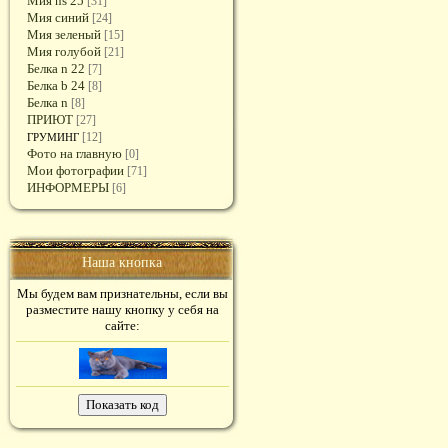
Мия ns 25
[31]
Мия синий
[24]
Мия зеленый
[15]
Мия голубой
[21]
Белка n 22
[7]
Белка b 24
[8]
Белка n
[8]
ПРИЮТ
[27]
[12]
ГРУМИНГ
Фото на главную
[0]
Мои фотографии
[71]
ИНФОРМЕРЫ
[6]
Наша кнопка
Мы будем вам признательны, если вы
разместите нашу кнопку у себя на
сайте: