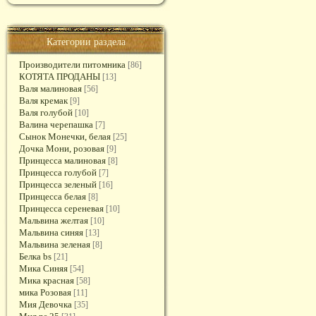
Категории раздела
Производители питомника
[86]
КОТЯТА ПРОДАНЫ
[13]
Валя малиновая
[56]
Валя кремак
[9]
Валя голубой
[10]
Валина черепашка
[7]
Сынок Монечки, белая
[25]
Дочка Мони, розовая
[9]
Принцесса малиновая
[8]
Принцесса голубой
[7]
Принцесса зеленый
[16]
Принцесса белая
[8]
Принцесса сереневая
[10]
Мальвина желтая
[10]
Мальвина синяя
[13]
Мальвина зеленая
[8]
Белка bs
[21]
Мика Синяя
[54]
Мика красная
[58]
мика Розовая
[11]
Мия Девочка
[35]