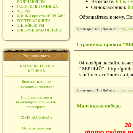
Вконтакте:
https:/
НАЧИНАЮЩИМ
УСЛУГИ ПИТОМНИКА
Одноклассники:
ht
ФОРУМ
КОШКИ приюта «ВЕРНЫЙ»
Обращайтесь к нему. Пов
ГОСТЕВАЯ КНИГА
ОНЛАЙН ИГРЫ
Просмотров: 639 | Добавил:
rodina_iri
КИНОФИЛЬМЫ ОНЛАЙН
Страничка приюта "В
Это надо знать
04 ноября на сайте нач
ЗНАМЕНИТОСТИ О
"ВЕРНЫЙ" - http://golde
КОШКАХ
star1.ucoz.ru/index/kotj
Болезни, которые
передаются человеку
Просмотров: 716 | Добавил:
rodina_iri
Пробиотические и
иммунопробиотические
Маленькая победа
препараты
ХОЧУ КОТЕНКА 2
30
Окрас и характер
фото сайта пи