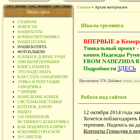
Главная
»
Архив материалов
Меню сайта
ГЛАВНАЯ
Школа груминга
НОВОСТИ
НАШИ КОТЫ
КОШКИ ПИТОМНИКА
ВПЕРВЫЕ в Кемерово
НАШИ ПЛАНЫ
НАШИ КОТЯТА
Уникальный проект -
ФОТОАЛЬБОМ
кошек Надежды Ру
КОШКИ В ДОБРЫЕ РУКИ
FROM NADEZHDA R
ОНИ БЫЛИ ПЕРВЫМИ
КНИГА ПАМЯТИ
ЗДЕСЬ
Подробности
ЭТО НАДО ЗНАТЬ
КАК СТАТЬ ЗАВОДЧИКОМ
Просмотров: 574 | Добавил:
rodina_iri
ЭТИКА И РЕПУТАЦИЯ
ЗАВОДЧИКА
7 ПРИЧИН
Работа над сайтом
РАЗВЕДЕНИЕ КОШЕК
СИСТЕМЫ.ВЫСТАВКИ
КОТЕНОК ДАРОМ
12 октября 2014 года за
ВИДЕО
120 ПРИЗНАКОВ
Хочется поблагодарить 
ИСТИННОГО КОШАТНИКА
терпение. Надеюсь на д
КАК ПОДОБРАТЬ КЛИЧКУ
Контакты Геннадия в ин
КОШАЧИЙ ГОРОСКОП
50 СОВЕТОВ