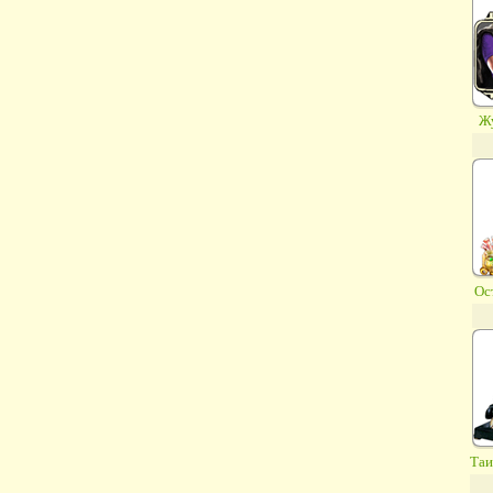
Ж
Ост
Таи