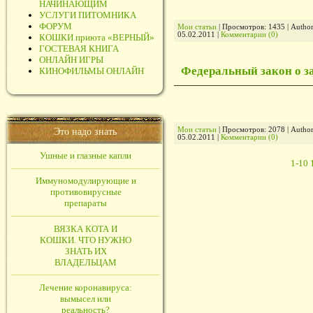
НАЧИНАЮЩИМ
УСЛУГИ ПИТОМНИКА
ФОРУМ
Мои статьи
| Просмотров: 1435 | Autho
05.02.2011
|
Комментарии (0)
КОШКИ приюта «ВЕРНЫЙ»
ГОСТЕВАЯ КНИГА
ОНЛАЙН ИГРЫ
Федеральный закон о 
КИНОФИЛЬМЫ ОНЛАЙН
Мои статьи
| Просмотров: 2078 | Autho
Это надо знать
05.02.2011
|
Комментарии (0)
Ушные и глазные капли
1-10
Иммуномодулирующие и
противовирусные
препараты
ВЯЗКА КОТА И
КОШКИ. ЧТО НУЖНО
ЗНАТЬ ИХ
ВЛАДЕЛЬЦАМ
Лечение коронавируса:
вымысел или
реальность?