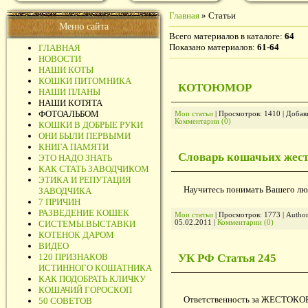
Главная
»
Статьи
Меню сайта
Всего материалов в каталоге
:
64
Показано материалов
:
61-64
ГЛАВНАЯ
НОВОСТИ
НАШИ КОТЫ
КОШКИ ПИТОМНИКА
КОТОЮМОР
НАШИ ПЛАНЫ
НАШИ КОТЯТА
ФОТОАЛЬБОМ
Мои статьи
| Просмотров: 1410 | Добав
Комментарии (0)
КОШКИ В ДОБРЫЕ РУКИ
ОНИ БЫЛИ ПЕРВЫМИ
КНИГА ПАМЯТИ
Словарь кошачьих жест
ЭТО НАДО ЗНАТЬ
КАК СТАТЬ ЗАВОДЧИКОМ
ЭТИКА И РЕПУТАЦИЯ
Научитесь понимать Вашего л
ЗАВОДЧИКА
7 ПРИЧИН
РАЗВЕДЕНИЕ КОШЕК
Мои статьи
| Просмотров: 1773 | Autho
05.02.2011
|
Комментарии (0)
СИСТЕМЫ.ВЫСТАВКИ
КОТЕНОК ДАРОМ
ВИДЕО
УК РФ Статья 245
120 ПРИЗНАКОВ
ИСТИННОГО КОШАТНИКА
КАК ПОДОБРАТЬ КЛИЧКУ
КОШАЧИЙ ГОРОСКОП
Ответственность за ЖЕСТО
50 СОВЕТОВ