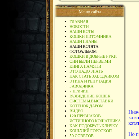
Меню сайта
ГЛАВНАЯ
НОВОСТИ
НАШИ КОТЫ
КОШКИ ПИТОМНИКА
НАШИ ПЛАНЫ
НАШИ КОТЯТА
ФОТОАЛЬБОМ
КОШКИ В ДОБРЫЕ РУКИ
ОНИ БЫЛИ ПЕРВЫМИ
КНИГА ПАМЯТИ
ЭТО НАДО ЗНАТЬ
КАК СТАТЬ ЗАВОДЧИКОМ
ЭТИКА И РЕПУТАЦИЯ
ЗАВОДЧИКА
7 ПРИЧИН
РАЗВЕДЕНИЕ КОШЕК
СИСТЕМЫ.ВЫСТАВКИ
КОТЕНОК ДАРОМ
ВИДЕО
Ниже
120 ПРИЗНАКОВ
котя
ИСТИННОГО КОШАТНИКА
котя
КАК ПОДОБРАТЬ КЛИЧКУ
КОШАЧИЙ ГОРОСКОП
Но п
50 СОВЕТОВ