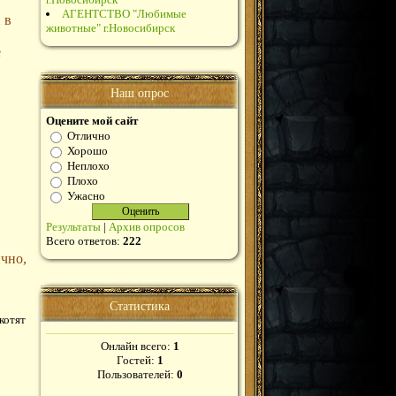
АГЕНТСТВО "Любимые
 в
животные" г.Новосибирск
е
Наш опрос
Оцените мой сайт
Отлично
Хорошо
Неплохо
Плохо
Ужасно
Результаты
|
Архив опросов
Всего ответов:
222
ично,
Статистика
котят
Онлайн всего:
1
Гостей:
1
Пользователей:
0