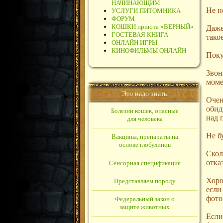
НАЧИНАЮЩИМ
Не п
УСЛУГИ ПИТОМНИКА
ФОРУМ
КОШКИ приюта «ВЕРНЫЙ»
Даже
ГОСТЕВАЯ КНИГА
тако
ОНЛАЙН ИГРЫ
КИНОФИЛЬМЫ ОНЛАЙН
Поку
Звон
моме
Это надо знать
Очен
обид
Болезни кошек, опасные
над 
для человека
Не б
Вакцины, препараты на
основе глобулинов
Скол
отка
Сенсорная спецификация
Хоро
Представляем породу
если
фото.
Федеральный закон о
защите животных
Если