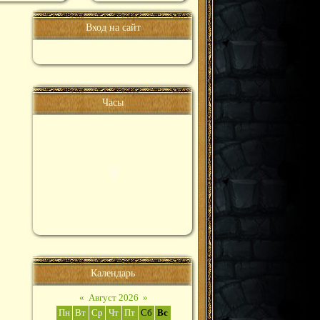
Вход на сайт
Часы
Календарь
«
Август 2026
»
Пн
Вт
Ср
Чт
Пт
Сб
Вс