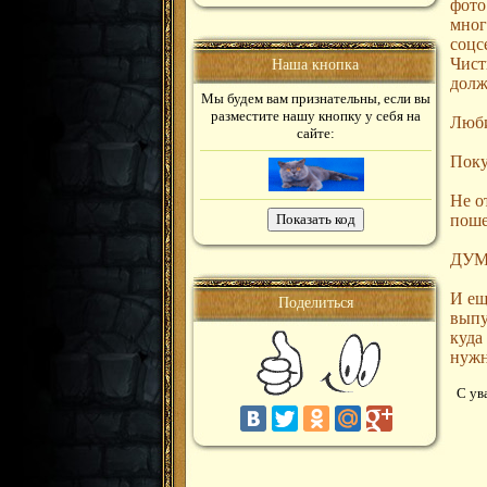
фото
мног
соцс
Чист
Наша кнопка
долж
Мы будем вам признательны, если вы
разместите нашу кнопку у себя на
Люби
сайте:
Поку
Не о
поше
ДУМ
И ещ
Поделиться
выпу
куда
нужн
С ув