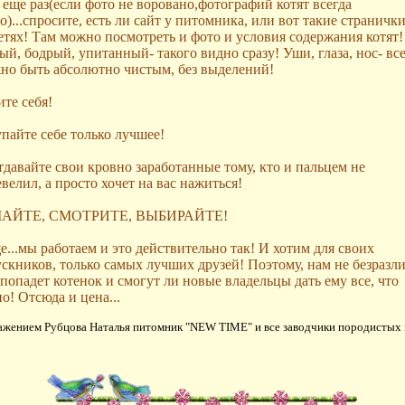
 еще раз(если фото не воровано,фотографий котят всегда
о)...спросите, есть ли сайт у питомника, или вот такие странички
етях! Там можно посмотреть и фото и условия содержания котят!
ый, бодрый, упитанный- такого видно сразу! Уши, глаза, нос- вс
но быть абсолютно чистым, без выделений!
те себя!
пайте себе только лучшее!
тдавайте свои кровно заработанные тому, кто и пальцем не
велил, а просто хочет на вас нажиться!
АЙТЕ, СМОТРИТЕ, ВЫБИРАЙТЕ!
е...мы работаем и это действительно так! И хотим для своих
скников, только самых лучших друзей! Поэтому, нам не безразл
 попадет котенок и смогут ли новые владельцы дать ему все, что
о! Отсюда и цена...
ажением Рубцова Наталья питомник "NEW TIME" и все заводчики породистых 