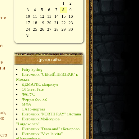
1
2
3
4
5
6
7
8
9
10
11
12
13
14
15
16
т и
17
18
19
20
21
22
23
24
25
26
27
28
29
30
31
ый
Друзья сайта
не
и и
Fairy Spring
Питомник "СЕРЫЙ ПРИЗРАК" г.
Москва
ДЕМАРИС г.Барнаул
Of Great Fate
ФАРУС
Форум Zoo.kZ
МФА
CATS-портал
ой,
Питомник "NORTH RAY" г.Астана
ано
Питомник Мэй-кунов
"Largowinch"
Питомник "Diam-and" г.Кемерово
Питомник "Viva la vita"
 его
г.Новосибирск