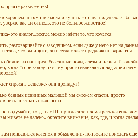
оощряйте разведенцев!
 в хорошем питомнике можно купить котенка подешевле - бывае
е, уверяю вас...и отнюдь, это не больное животное!
пка- это диалог...всегда можно найти то, что хочется!
ите, разговаривайте с заводчиком, если даже у него нет на данн
нт того, что вы ищите, он всегда может предложить варианты.....
ь обидно, за наш труд, бессонные ночи, слезы и нервы. И вдвой
но, когда "горе-заводчики" ну просто издеваются над животным
породой!
удет спроса в дешевке- они пропадут!
ько бедных невинных малышей мы сможем спасти, просто
завшись покупать по-дешёвке!
шо подумайте, когда вас НЕ пригласили посмотреть котенка дом
 вы живете не далеко...обратите внимание, как, где, и когда сдел
...
 вам понравился котенок в объявлении- попросите прислать еще