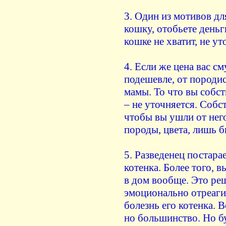
3. Один из мотивов дл
кошку, отобьете деньги
кошке не хватит, не ут
4. Если же цена вас с
подешевле, от породи
мамы. То что вы собс
– не уточняется. Собст
чтобы вы ушли от него
породы, цвета, лишь б
5. Разведенец постара
котенка. Более того, 
в дом вообще. Это ре
эмоционально отреаги
болезнь его котенка. 
но большинство. Но б