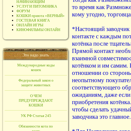
НАЧИНАЮЩИМ
то время как Размнож
УСЛУГИ ПИТОМНИКА
ФОРУМ
кому угодно, торговца
КОШКИ приюта «ВЕРНЫЙ»
ГОСТЕВАЯ КНИГА
ОНЛАЙН ИГРЫ
*Настоящий заводчик 
КИНОФИЛЬМЫ ОНЛАЙН
контакте с каждым по
котёнка после тщатель
Прямой контакт необх
Это надо знать
взаимной совместимос
котёнком и им самим.
Международные коды
кошек
отношении со стороны
неопытному покупател
Федеральный закон о
защите животных
соответствующего обр
ожиданиям, даже если
О ЧЕМ
ПРЕДУПРЕЖДАЮТ
приобретения котёнка
КОШКИ
чтобы сделать удачны
заводчика это главное.
УК РФ Статья 245
Обязанности кота по
дому