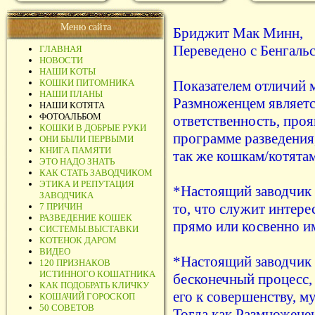
Меню сайта
Бриджит Мак Минн,
Переведено с Бенгаль
ГЛАВНАЯ
НОВОСТИ
НАШИ КОТЫ
КОШКИ ПИТОМНИКА
Показателем отличий
НАШИ ПЛАНЫ
Размноженцем являетс
НАШИ КОТЯТА
ФОТОАЛЬБОМ
ответственность, проя
КОШКИ В ДОБРЫЕ РУКИ
программе разведения,
ОНИ БЫЛИ ПЕРВЫМИ
КНИГА ПАМЯТИ
так же кошкам/котятам
ЭТО НАДО ЗНАТЬ
КАК СТАТЬ ЗАВОДЧИКОМ
ЭТИКА И РЕПУТАЦИЯ
*Настоящий заводчик 
ЗАВОДЧИКА
то, что служит интере
7 ПРИЧИН
РАЗВЕДЕНИЕ КОШЕК
прямо или косвенно и
СИСТЕМЫ.ВЫСТАВКИ
КОТЕНОК ДАРОМ
ВИДЕО
*Настоящий заводчик 
120 ПРИЗНАКОВ
ИСТИННОГО КОШАТНИКА
бесконечный процесс, 
КАК ПОДОБРАТЬ КЛИЧКУ
его к совершенству, 
КОШАЧИЙ ГОРОСКОП
50 СОВЕТОВ
Тогда как Размножене